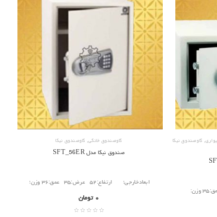
,
,
واری
گاوصندوق نیکا
گاوصندوق خانگی
گاوصندوق نیکا
صندوق نیکا مدل SFT_56ER
ابعادخارجی؛ ارتفاع:۵۲ عرض:۳۵ عمق:۳۶ وزن؛
۰
تومان