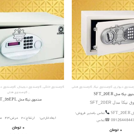
,
,
,
,
وصندوق دیواری
گاوصندوق نیکا
گاوصندوق هتلی
گاوصندوق خانگی
گاوصندوق دیجیتال
گاوصندوق دی
,
گاوصندوق هتلی
ق نیکا مدل SFT_20ER
صندوق نیکا مدل SFT_35EPL
نیکا مدل SFT_20ER
SFT
تماس بامدیر فروش؛
ابعادخارجی؛ ارتفاع:۲۰ عرض:۴۳ عمق:۳۵ وزن:
0912644844 ☎تماس
۰
تومان
۰
تومان