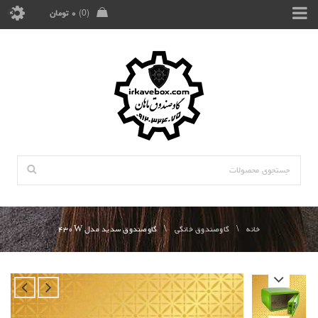
0
۰
تومان
خانه
\
گاوصندوق خانگی
\
گاوصندوق سدید مدل ۴۳۰W