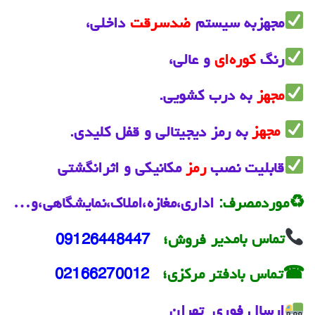
مجهزبه سیستم
ضدسرقت
داخلی،‌
رنگ
کوره‌ای
و عالی،‌
مجهز
به درب کشویی.
مجهز
به رمز دیجیتالی و قفل کلیدی.
قابلیت نصب
رمز
مکانیکی و اثرانگشتی
♻موردمصرف:‌
اداری،مغازه،املاک،نمایشگاهی،و…
تماس بامدیر
فروش؛‌
09126448447
☎تماس بادفتر مرکزی؛
‌02166270012
ارسال فوری تهران