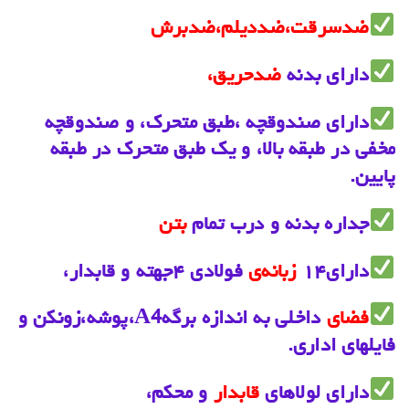
ضدسرقت،ضددیلم،ضدبرش
دارای بدنه
ضدحریق،
دارای صندوقچه ،طبق متحرک، و صندوقچه
مخفی در طبقه بالا، و یک طبق متحرک در طبقه
پایین.
جداره بدنه و درب تمام
بتن
دارای۱۴
زبانه‌‌‌ی
فولادی ۴جهته و قابدار،‌
فضای
داخلی به اندازه برگه‌A4،پوشه،زونکن و
فایلهای اداری.
دارای لولاهای
قابدار
و محکم،