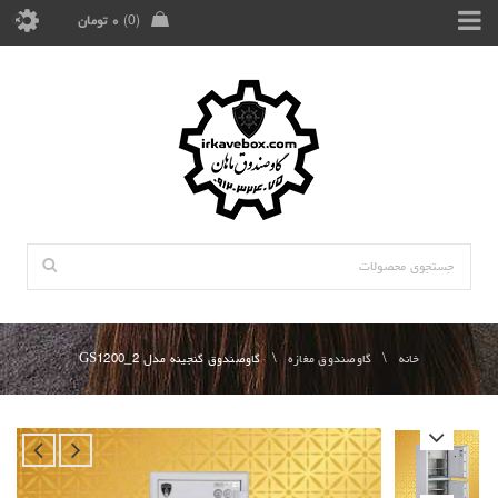
0
۰
تومان
خانه
\
گاوصندوق مغازه
\
گاوصندوق گنجینه مدل GS1200_2